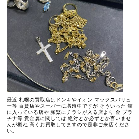
最近 札幌の買取店はドンキやイオン マックスバリュ
ー等 百貨店やスーパーに増殖中ですが そういった 館
に入っている店や 頻繁にチラシが入る店より 金 プラ
チナ等 貴金属に関しては 絶対とか必ずとか言いませ
んが概ね 高くお買取してますので是非ご来店くださ
い。