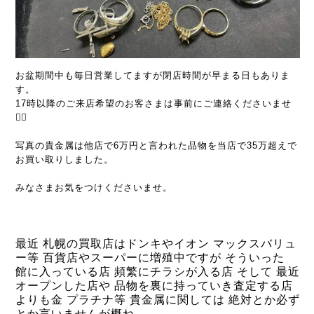
お盆期間中も毎日営業してますが閉店時間が早まる日もありま
す。
17時以降のご来店希望のお客さまは事前にご連絡くださいませ
🙇‍♂️
写真の貴金属は他店で6万円と言われた品物を当店で35万超えで
お買い取りしました。
みなさまお気をつけくださいませ。
最近 札幌の買取店はドンキやイオン マックスバリュ
ー等 百貨店やスーパーに増殖中ですが そういった
館に入っている店
頻繁にチラシが入る店 そして 最近
オープンした店や 品物を裏に持っていき査定する店
よりも金 プラチナ等 貴金属に関しては 絶対とか必ず
とか言いませんが概ね