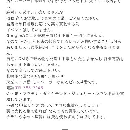
店やスーパーに増殖中ですがそういった 館に入っている店より
も
絶対とか必ずとか言いませんが
概ね 高くお買取してますので是非ご来店ください。
当店は毎日相場に応じて高く買取する為
イベントはしていません。
Googleの口コミ投稿を依頼する事も一切してません。
なので
何かしらお店の都合でいろいろとお願いすることは何も
ありませんし買取額が口コミをしたから高くなる事もありませ
ん。
自宅にDM等で郵送物を発送する事もいたしませんし 営業電話を
おかけする事もいたしません。
なので安心してご来店下さい。
札幌市北区北40条西4丁目2-10
東光ストア横
モスバーガーがあるビルの
4階です。
電話
011-788-7148
金・銀・プラチナ・ダイヤモンド・ジュエリー
・ブランド
品を買
取しています。
不要な18金リング 売って エコな生活をしましょう！
実は売れる物であれば なんでもお買取しています。
チラシやネット広告に経費を使わず高く買取してます。